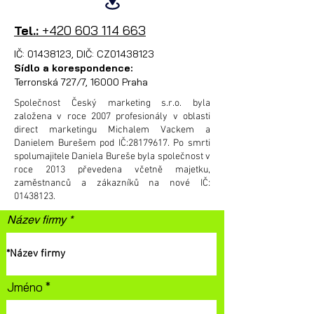
Tel.:
+420 603 114 663
IČ:
01438123
, DIČ: CZ01438123
Sídlo a korespondence:
Terronská 727/7, 16000 Praha
Společnost Český marketing s.r.o. byla
založena v roce 2007 profesionály v oblasti
direct marketingu Michalem Vackem a
Danielem Burešem pod IČ:
28179617
. Po smrti
spolumajitele Daniela Bureše byla společnost v
roce 2013 převedena včetně majetku,
zaměstnanců a zákazníků na nové IČ:
01438123
.
Název firmy
Jméno