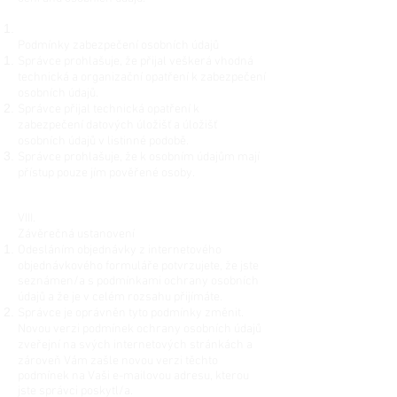
Podmínky zabezpečení osobních údajů
Správce prohlašuje, že přijal veškerá vhodná
technická a organizační opatření k zabezpečení
osobních údajů.
Správce přijal technická opatření k
zabezpečení datových úložišť a úložišť
osobních údajů v listinné podobě.
Správce prohlašuje, že k osobním údajům mají
přístup pouze jím pověřené osoby.
VIII.
Závěrečná ustanovení
Odesláním objednávky z internetového
objednávkového formuláře potvrzujete, že jste
seznámen/a s podmínkami ochrany osobních
údajů a že je v celém rozsahu přijímáte.
Správce je oprávněn tyto podmínky změnit.
Novou verzi podmínek ochrany osobních údajů
zveřejní na svých internetových stránkách a
zároveň Vám zašle novou verzi těchto
podmínek na Vaši e-mailovou adresu, kterou
jste správci poskytl/a.