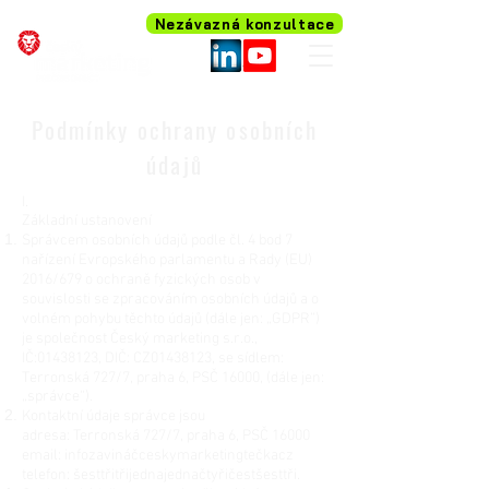
Nezávazná konzultace
Podmínky ochrany osobních
údajů
I.
Základní ustanovení
Správcem osobních údajů podle čl. 4 bod 7
nařízení Evropského parlamentu a Rady (EU)
2016/679 o ochraně fyzických osob v
souvislosti se zpracováním osobních údajů a o
volném pohybu těchto údajů (dále jen: „GDPR”)
je společnost Český marketing s.r.o.,
IČ:
01438123
, DIČ: CZ01438123, se sídlem:
Terronská 727/7, praha 6, PSČ 16000, (dále jen:
„správce“).
Kontaktní údaje správce jsou
adresa: Terronská 727/7, praha 6, PSČ 16000
email: infozavináčceskymarketingtečkacz
telefon: šesttřitřijednajednačtyřičestšesttři.