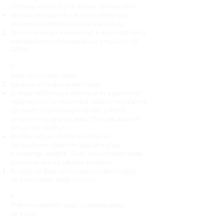
smlouvu uzavřít či jí ze strany správce plnit,
zasílání obchodních sdělení a telefonické
oslovení za účelem evidované poptávky.
Ze strany správce nedochází k automatickému
individuálnímu rozhodování ve smyslu čl. 22
GDPR.
IV.
Doba uchovávání údajů
Správce uchovává osobní údaje
po dobu nezbytnou k výkonu práv a povinností
vyplývajících ze smluvního vztahu mezi Vámi a
správcem a uplatňování nároků z těchto
smluvních vztahů (po dobu 15 let od ukončení
smluvního vztahu).
po dobu, než je odvolán souhlas se
zpracováním osobních údajů pro účely
marketingu, nejdéle 15 let, jsou-li osobní údaje
zpracovávány na základě souhlasu.
Po uplynutí doby uchovávání osobních údajů
správce osobní údaje vymaže.
V.
Příjemci osobních údajů (subdodavatelé
správce)