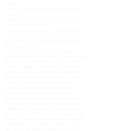
údajů
Zákonným důvodem zpracování osobních
údajů je
plnění smlouvy mezi Vámi a správcem podle
čl. 6 odst. 1 písm. b) GDPR,
oprávněný zájem správce na poskytování
přímého marketingu (zejména pro zasílání
obchodních sdělení a newsletterů) podle čl. 6
odst. 1 písm. f) GDPR,
Váš souhlas se zpracováním pro účely
poskytování přímého marketingu (zejména pro
zasílání obchodních sdělení a newsletterů)
podle čl. 6 odst. 1 písm. a) GDPR ve spojení s § 7
odst. 2 zákona č. 480/2004 Sb., o některých
službách informační společnosti v případě, že
nedošlo k objednávce zboží nebo služby.
Účelem zpracování osobních údajů je
vyřízení Vaší objednávky a výkon práv a
povinností vyplývajících ze smluvního vztahu
mezi Vámi a správcem; při objednávce jsou
vyžadovány osobní údaje, které jsou nutné pro
úspěšné vyřízení objednávky (jméno a adresa,
kontakt), poskytnutí osobních údajů je nutným
požadavkem pro uzavření a plnění smlouvy,
bez poskytnutí osobních údajů není možné