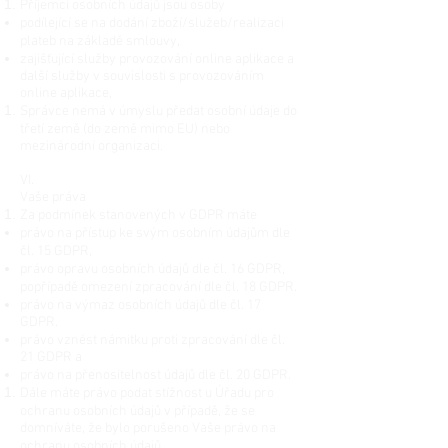
Příjemci osobních údajů jsou osoby
podílející se na dodání zboží/služeb/realizaci
plateb na základě smlouvy,
zajišťující služby provozování online aplikace a
další služby v souvislosti s provozováním
online aplikace,
Správce nemá v úmyslu předat osobní údaje do
třetí země (do země mimo EU) nebo
mezinárodní organizaci.
VI.
Vaše práva
Za podmínek stanovených v GDPR máte
právo na přístup ke svým osobním údajům dle
čl. 15 GDPR,
právo opravu osobních údajů dle čl. 16 GDPR,
popřípadě omezení zpracování dle čl. 18 GDPR.
právo na výmaz osobních údajů dle čl. 17
GDPR.
právo vznést námitku proti zpracování dle čl.
21 GDPR a
právo na přenositelnost údajů dle čl. 20 GDPR.
Dále máte právo podat stížnost u Úřadu pro
ochranu osobních údajů v případě, že se
domníváte, že bylo porušeno Vaše právo na
ochranu osobních údajů.