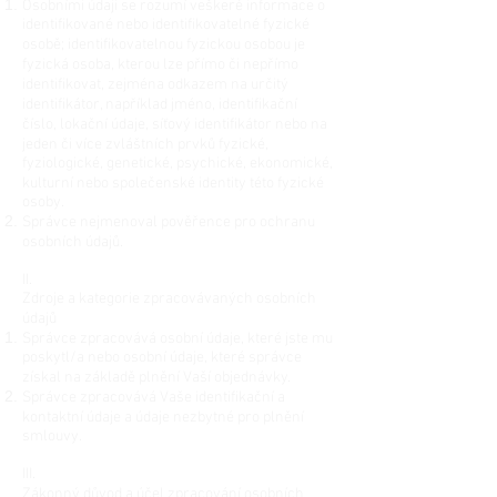
Osobními údaji se rozumí veškeré informace o
identifikované nebo identifikovatelné fyzické
osobě; identifikovatelnou fyzickou osobou je
fyzická osoba, kterou lze přímo či nepřímo
identifikovat, zejména odkazem na určitý
identifikátor, například jméno, identifikační
číslo, lokační údaje, síťový identifikátor nebo na
jeden či více zvláštních prvků fyzické,
fyziologické, genetické, psychické, ekonomické,
kulturní nebo společenské identity této fyzické
osoby.
Správce nejmenoval pověřence pro ochranu
osobních údajů.
II.
Zdroje a kategorie zpracovávaných osobních
údajů
Správce zpracovává osobní údaje, které jste mu
poskytl/a nebo osobní údaje, které správce
získal na základě plnění Vaší objednávky.
Správce zpracovává Vaše identifikační a
kontaktní údaje a údaje nezbytné pro plnění
smlouvy.
III.
Zákonný důvod a účel zpracování osobních