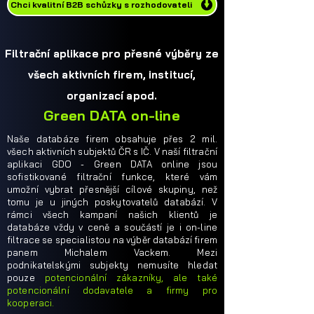
Chci kvalitní B2B schůzky s rozhodovateli
Filtrační aplikace pro přesné výběry ze
všech aktivních firem, institucí,
organizací apod.
Green DATA on-line
Naše databáze firem obsahuje přes 2 mil.
všech aktivních subjektů ČR s IČ. V naší filtrační
aplikaci GDO - Green DATA online jsou
sofistikované filtrační funkce, které vám
umožní vybrat přesnější cílové skupiny, než
tomu je u jiných poskytovatelů databází. V
rámci všech kampaní našich klientů je
databáze vždy v ceně a součástí je i on-line
filtrace se specialistou na výběr databází firem
panem Michalem Vackem. Mezi
podnikatelskými subjekty nemusíte hledat
pouze
potencionální zákazníky, ale také
potencionální dodavatele a firmy pro
kooperaci.