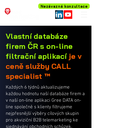
Nezávazná konzultace
Vlastní databáze
firem ČR s on-line
filtrační aplikací
je v
ceně služby CALL
specialist ™
Každých 6 týdnů aktualizujeme
každou hodnotu naší databáze firem a
v naší on-line aplikaci Gree DATA on-
line společně s klienty filtrujeme
nejpřesnější výběry cílových skupin
pro akviziční B2B telemarketing ke
sjednávání obchodních schůzek.