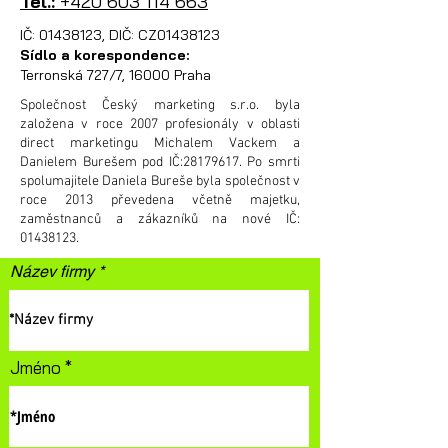
Tel.:
+420 603 114 663
IČ:
01438123
, DIČ: CZ01438123
Sídlo a korespondence:
Terronská 727/7, 16000 Praha
Společnost Český marketing s.r.o. byla
založena v roce 2007 profesionály v oblasti
direct marketingu Michalem Vackem a
Danielem Burešem pod IČ:
28179617
. Po smrti
spolumajitele Daniela Bureše byla společnost v
roce 2013 převedena včetně majetku,
zaměstnanců a zákazníků na nové IČ:
01438123
.
Název firmy
Jméno